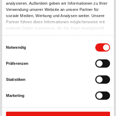
analysieren. Außerdem geben wir Informationen zu Ihrer
with exactly the information and files you need at
Verwendung unserer Website an unsere Partner für
the time. Individual requests and special
soziale Medien, Werbung und Analysen weiter. Unsere
dimensions are routine for us and do not upset
Partner führen diese Informationen möglicherweise mit
anyone.
weiteren Daten zusammen, die Sie ihnen bereitgestellt
haben oder die sie im Rahmen Ihrer Nutzung der Dienste
gesammelt haben.
Einwilligungsauswahl
*
Impressum
Datenschutzerkärung
Notwendig
Surname
*
Präferenzen
Name
Statistiken
*
E-Mail
Marketing
Phone
*