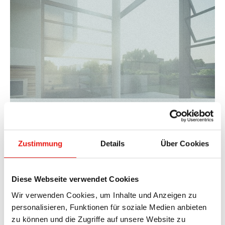
At HAHN Lamellen, service means
above all competence and
Zustimmung
Details
Über Cookies
continuity.
HAHN Lamellen's expert consultants accompany
Diese Webseite verwendet Cookies
architects, window manufacturers and building
Wir verwenden Cookies, um Inhalte und Anzeigen zu
owners through all phases of a project. With many
personalisieren, Funktionen für soziale Medien anbieten
years of experience and technical expertise, they
zu können und die Zugriffe auf unsere Website zu
provide advice during all processes and support