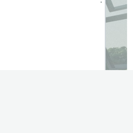
*
zhinweise
gelesen.
*