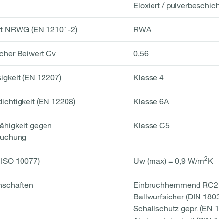
Eloxiert / pulverbeschich
ert NRWG (EN 12101-2)
RWA
cher Beiwert Cv
0,56
sigkeit (EN 12207)
Klasse 4
ichtigkeit (EN 12208)
Klasse 6A
ähigkeit gegen
Klasse C5
ruchung
2
 ISO 10077)
Uw (max) = 0,9 W/m
K
nschaften
Einbruchhemmend RC2
Ballwurfsicher (DIN 180
Schallschutz gepr. (EN 