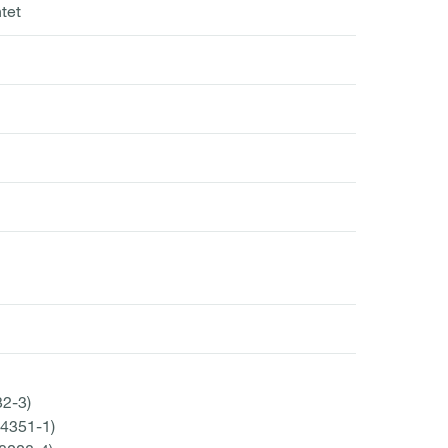
tet
32-3)
14351-1)