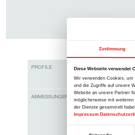
Zustimmung
Elementrah
PROFILE
Diese Webseite verwendet 
Wir verwenden Cookies, um I
Lamellenra
und die Zugriffe auf unsere 
Website an unsere Partner fü
Elementbreit
ABMESSUNGEN
möglicherweise mit weiteren
der Dienste gesammelt habe
Elementhöh
Impressum
Datenschutzer
Lamellenhöh
Einwilligungsauswahl