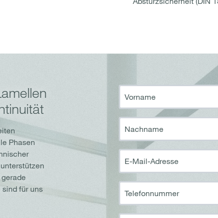
Absturzsicherheit (DIN 
Lamellen
Vorname
tinuität
Nachname
eiten
lle Phasen
chnischer
E-Mail-Adresse
 unterstützen
e gerade
sind für uns
Telefonnummer