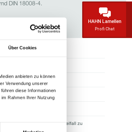
ernd DIN 18008-4.
HAHN Lamellen
Profi Chat
Über Cookies
trennt
 Medien anbieten zu können
trennt
hrer Verwendung unserer
 führen diese Informationen
00 mm
ie im Rahmen Ihrer Nutzung
icht begrenzt
mm [>400mm statisch im Einzelfall zu