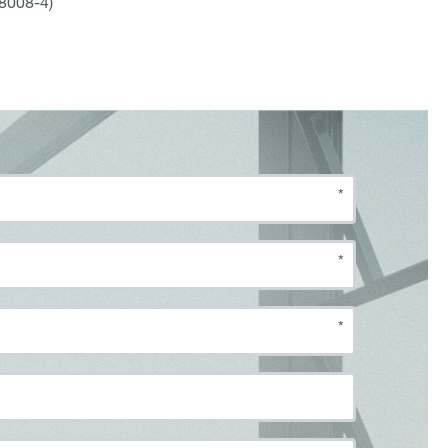
18008-4)
*
*
*