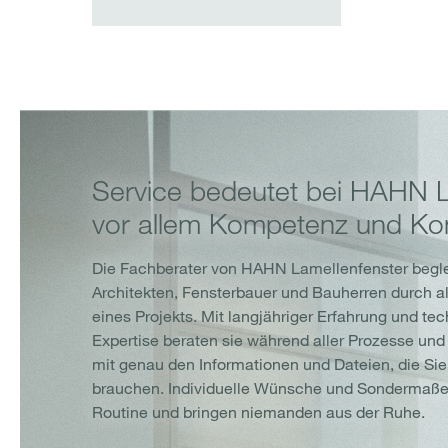
Service bedeutet bei HAHN 
vor allem Kompetenz und Kon
Die Fachberater von HAHN Lamellenfenster begl
Architekten, Fensterbauer und Bauherren durch a
eines Projekts. Mit langjähriger Erfahrung und te
Expertise beraten sie während aller Prozesse und
mit genau den Informationen und Dateien, die Si
brauchen. Individuelle Wünsche und Sondermaße 
Routine und bringen niemanden aus der Ruhe.