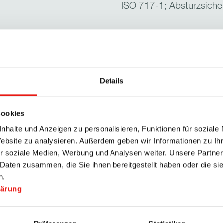
ISO 717-1; Absturzsich
Details
men
AL-Profile, thermisch ge
Cookies
nhalte und Anzeigen zu personalisieren, Funktionen für soziale
hmen
AL-Profile, thermisch ge
Website zu analysieren. Außerdem geben wir Informationen zu I
r soziale Medien, Werbung und Analysen weiter. Unsere Partner
e
min. 250 mm, max. 25
 Daten zusammen, die Sie ihnen bereitgestellt haben oder die s
n.
e
min. 260 mm, Höhe ist n
kärung
e
min. 196 mm, max. 449 
prüfen]