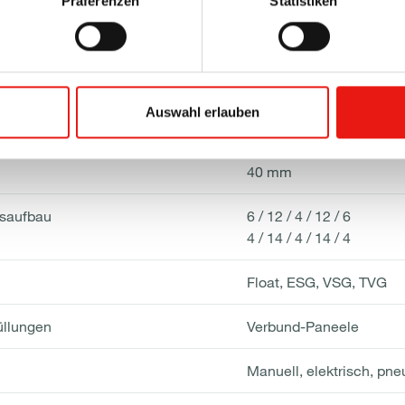
Präferenzen
Statistiken
66 mm
gswinkel
84°
Auswahl erlauben
Isolierverglasung (3-fach
40 mm
asaufbau
6 / 12 / 4 / 12 / 6
4 / 14 / 4 / 14 / 4
Float, ESG, VSG, TVG
üllungen
Verbund-Paneele
Manuell, elektrisch, pn