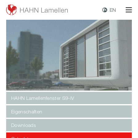
EN
HAHN Lamellenfenster S9-iV
Eigenschaften
Downloads