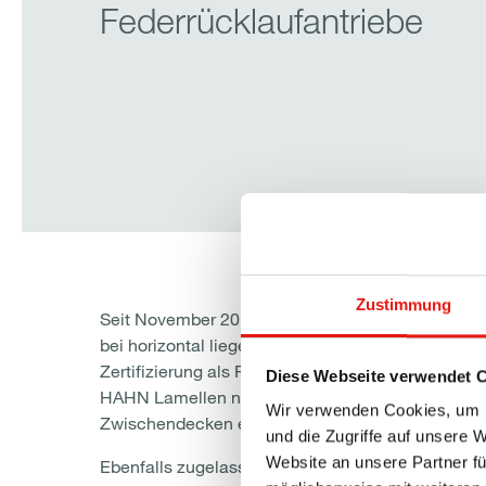
Federrücklaufantriebe
Zustimmung
Seit November 2016 ist es amtlich: HAHN Lamell
bei horizontal liegendem Einbau (ohne Bewitteru
Zertifizierung als Rauchabzugsgerät nach EN 12
Diese Webseite verwendet 
HAHN Lamellen nun auch für den Einsatz als Bran
Wir verwenden Cookies, um I
Zwischendecken eingebaut werden.
und die Zugriffe auf unsere 
Website an unsere Partner fü
Ebenfalls zugelassen in Kombination mit HAHN L