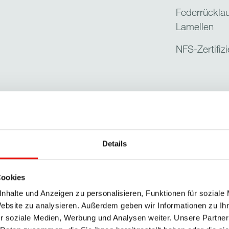
Federrückla
Lamellen
NFS-Zertifiz
Details
Related Im
enfenster erhalten nun auch
ng) die uneingeschränkte
101-2. Dadurch können
Cookies
drauchentlüfter in
nhalte und Anzeigen zu personalisieren, Funktionen für soziale
Website zu analysieren. Außerdem geben wir Informationen zu I
r soziale Medien, Werbung und Analysen weiter. Unsere Partner
amellenfenstern sind nun