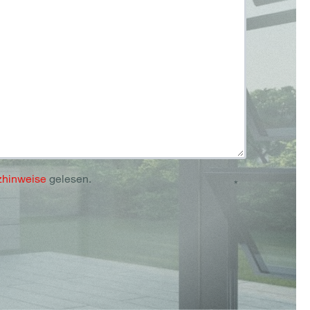
zhinweise
gelesen.
*