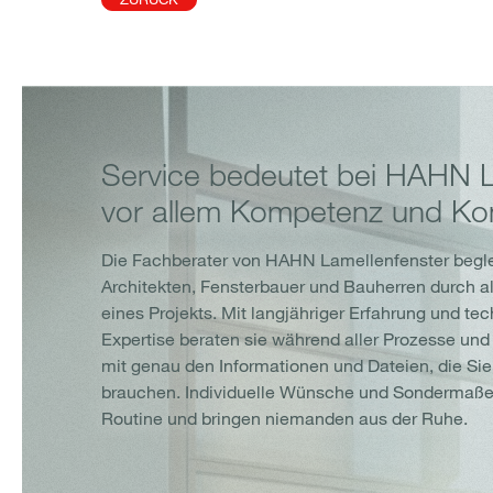
Service bedeutet bei HAHN 
vor allem Kompetenz und Kon
Die Fachberater von HAHN Lamellenfenster begl
Architekten, Fensterbauer und Bauherren durch a
eines Projekts. Mit langjähriger Erfahrung und te
Expertise beraten sie während aller Prozesse und
mit genau den Informationen und Dateien, die Si
brauchen. Individuelle Wünsche und Sondermaße 
Routine und bringen niemanden aus der Ruhe.