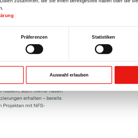
 Daten zusammen, die Sie ihnen bereitgestellt haben oder die s
randes auch bei völligem
n.
uchfreie Fluchtwege sorgen.
kärung
erter Antrieb erhältlich: Ob
 Steuerung mittels
aufantrieb.
Präferenzen
Statistiken
stemgruppen erfolgt – je nach
achverglasten Lamellen.
gn und Wärmeschutz
cht notwendig.
Auswahl erlauben
enster speziellen NFS-
Problem, auch hierfür haben
zierungen erhalten – bereits
en Projekten mit NFS-