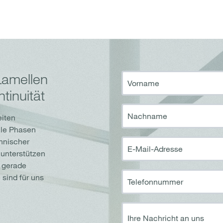
Lamellen
Vorname
tinuität
Nachname
eiten
lle Phasen
chnischer
E-Mail-Adresse
 unterstützen
e gerade
sind für uns
Telefonnummer
Ihre Nachricht an uns