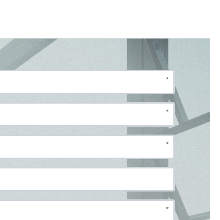
*
*
*
*