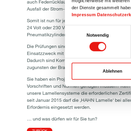
möglicherweise mit weiteren
auch Federrücklaufantriebe, die im Falle eines B
der Dienste gesammelt habe
Ausfall der Strom- und Notstromversorgung für ra
Impressum
Datenschutzer
Somit ist nun für jede Bedienung ein RWA-zertifizi
24 Volt oder 230 Volt, Innen- oder Außenmontage,
Einwilligungsauswahl
Pneumatikzylinder oder nun auch mit Federrückl
Notwendig
Die Prüfungen sind selbstverständlich für alle Sy
Einsatzzweck mit Einfach-, Zweifach- oder Dreif
Dadurch sind Kompromisse in Hinblick auf Desi
zugunsten der Brandrauchentlüftung schlicht ni
Ablehnen
Sie haben ein Projekt in Frankreich, für das die F
Vorschriften und Normen genügen müssen? Kein 
unsere Lamellensysteme die erforderlichen Zertifi
seit Januar 2015 darf die ‚HAHN Lamelle‘ bei all
Erfordernis eingesetzt werden.
… und was dürfen wir für Sie tun?
ZURÜCK