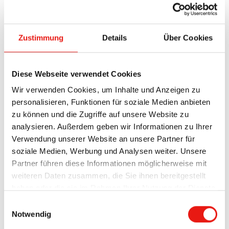
Zustimmung
Details
Über Cookies
Diese Webseite verwendet Cookies
Wir verwenden Cookies, um Inhalte und Anzeigen zu
personalisieren, Funktionen für soziale Medien anbieten
zu können und die Zugriffe auf unsere Website zu
analysieren. Außerdem geben wir Informationen zu Ihrer
Verwendung unserer Website an unsere Partner für
Service bedeutet bei HAHN
soziale Medien, Werbung und Analysen weiter. Unsere
Lamellen vor allem Kompetenz und
Partner führen diese Informationen möglicherweise mit
weiteren Daten zusammen, die Sie ihnen bereitgestellt
Kontinuität
haben oder die sie im Rahmen Ihrer Nutzung der Dienste
gesammelt haben.
Die Fachberater von HAHN Lamellenfenster
Einwilligungsauswahl
Impressum
Datenschutzerkärung
begleiten Architekten, Fensterbauer und Bauherren
Notwendig
durch alle Phasen eines Projekts. Mit langjähriger