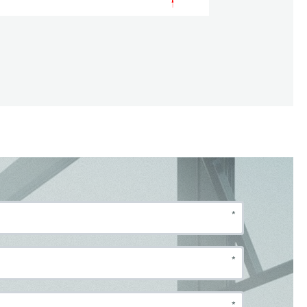
*
*
*