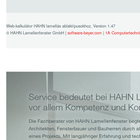
Service bedeutet bei HAHN 
vor allem Kompetenz und Kon
Die Fachberater von HAHN Lamellenfenster begl
Architekten, Fensterbauer und Bauherren durch a
eines Projekts. Mit langjähriger Erfahrung und te