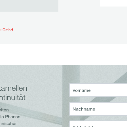
Lamellen
Vorname
tinuität
Nachname
eiten
lle Phasen
chnischer