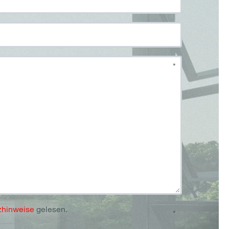
*
zhinweise
gelesen.
*